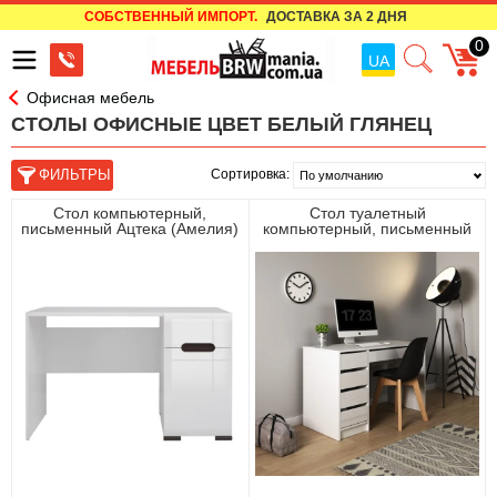
СОБСТВЕННЫЙ ИМПОРТ.
ДОСТАВКА ЗА 2 ДНЯ
0
UA
Офисная мебель
СТОЛЫ ОФИСНЫЕ ЦВЕТ БЕЛЫЙ ГЛЯНЕЦ
Сортировка:
Стол компьютерный,
Стол туалетный
письменный Ацтека (Амелия)
компьютерный, письменный
/ Azteca Trio BIU1D1S/8/12
Perfect Home Ада / Ada 5S/120
БРВ 1-дверный с 1 ящиком
с 5 ящиками Белый глянец
Белый/белый глянец